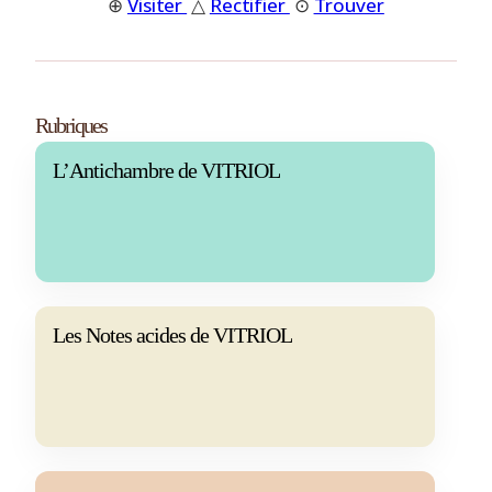
⊕
Visiter
△
Rectifier
⊙
Trouver
Rubriques
L’Antichambre de VITRIOL
Les Notes acides de VITRIOL